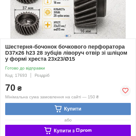
Шестерня-бочонок бочкового перфоратора
D37x26 h23 28 зубців ліворуч отвір зі шліцом
у формі хреста 23х23/Ø15
Готово до відправки
Код: 17693
Роздріб
70
₴
Мінімальна сума замовлення на сайті — 150 ₴
Купити
або
Купити з