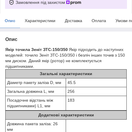
Замовлення під захистом
Опис
Характеристики
Доставка
Оплата
Умови п
Опис
Якір точила Зеніт ЗТС-150/350
Якір підходить до наступних
моделей: точило Зеніт ЗТС-150/350 і безліч інших точив з 150
мм диском. Даний якір (ротор) не комплектується
підшипниками.
Загальні характеристики
Діаметр пакету заліза D, мм
45.5
Загальна довжина L, мм
256
Посадочне відстань між
183
підшипниками) L1, мм
Додаткові характеристики
Довжина пакета заліза: 26
мм