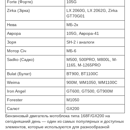
Forte (Форте)
105G
Zirka (Зірка)
LX 2060G, LX 2062G, Zirka
GT70G01
Нева
МБ-2к
Аврора
105G, Аврора-41
Зоря
SH-2 і аналоги
Мотор Січ
МБ-6
Sadko (Садко)
M500, 500PRO, M800L, M-
1165, M-1265PRO
Bulat (Булат)
BT900, BT1100C
Weima
900M, WM1050, WM1100C
Iron Angel
GT600, GT500, GT900M
Forester
M1050
Салют
GX200
Бензиновый двигатель мотоблока типа 168F/GX200 на
сегодняшний день — один из самых популярных и доступных
элементов, которые используются для разнообразной