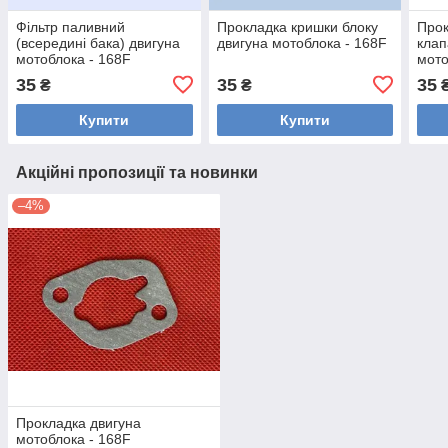
Фільтр паливний
Прокладка кришки блоку
Прок
(всередині бака) двигуна
двигуна мотоблока - 168F
клап
мотоблока - 168F
мото
35
35
35
₴
₴
Купити
Купити
Акційні пропозиції та новинки
–4%
Прокладка двигуна
мотоблока - 168F