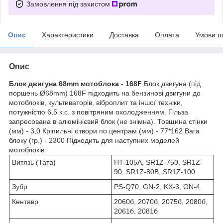
Замовлення під захистом
Опис
Характеристики
Доставка
Оплата
Умови п
Опис
Блок двигуна 68mm мотоблока - 168F
Блок двигуна (під
поршень Ø68mm) 168F підходить на бензинові двигуни до
мотоблоків, культиваторів, віброплит та іншої техніки,
потужністю 6,5 к.с. з повітряним охолодженням. Гільза
запресована в алюмінієвий блок (не знімна). Товщина стінки
(мм) - 3,0 Кріпильні отвори по центрам (мм) - 77*162 Вага
блоку (гр.) - 2300 Підходить для наступних моделей
мотоблоків:
Витязь (Тата)
HT-105A, SR1Z-750, SR1Z-
90, SR1Z-80B, SR1Z-100
Зубр
PS-Q70, GN-2, KX-3, GN-4
Кентавр
2060б, 2070б, 2075б, 2080б,
2061б, 2081б