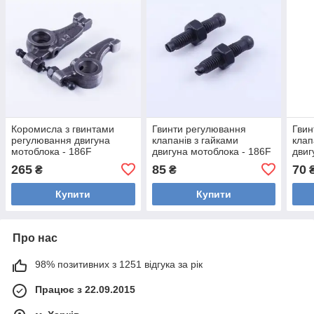
Коромисла з гвинтами
Гвинти регулювання
Гвин
регулювання двигуна
клапанів з гайками
клап
мотоблока - 186F
двигуна мотоблока - 186F
двиг
265
85
70
₴
₴
Купити
Купити
Про нас
98% позитивних з 1251 відгука за рік
Працює з 22.09.2015