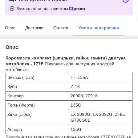
Замовлення під захистом
Опис
Доставка
Оплата
Умови повернення
Опис
Коромисла комплект (шпильки, гайки, гвинти) двигуна
мотоблока - 177F
Підходить для наступних моделей
мотоблоків:
Витязь (Тата)
HT-135А
Зубр
Z-16
Кентавр
2090б, 2091б
Forte (Форте)
135G
Zirka (Зірка)
LX 2090G, LX 2092G, Zirka
GT90G01
Аврора
135G
Виробництво запчастин до двигуна мотоблока 177F/GX270 за