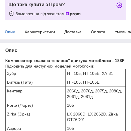
Що таке купити з Пром?
Замовлення під захистом
Опис
Характеристики
Доставка
Оплата
Умови п
Опис
Компенсатор клапана теплової двигуна мотоблока - 188F
Підходить для наступних моделей мотоблоків:
Зубр
HT-105, HT-105E, ХА-31
Витязь (Тата)
HT-105, HT-105E
Кентавр
2060д, 2070д, 2075д, 2080д,
2061д, 2081д
Forte (Форте)
105
Zirka (Зірка)
LX 2060D, LX 2062D, Zirka
GT76D01
Аврора
105