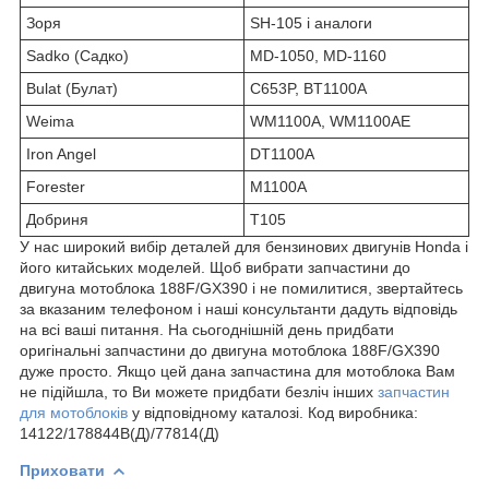
Зоря
SH-105 і аналоги
Sadko (Садко)
MD-1050, MD-1160
Bulat (Булат)
C653P, BT1100A
Weima
WM1100A, WM1100AE
Iron Angel
DT1100A
Forester
M1100A
Добриня
T105
У нас широкий вибір деталей для бензинових двигунів Honda і
його китайських моделей. Щоб вибрати запчастини до
двигуна мотоблока 188F/GX390 і не помилитися, звертайтесь
за вказаним телефоном і наші консультанти дадуть відповідь
на всі ваші питання. На сьогоднішній день придбати
оригінальні запчастини до двигуна мотоблока 188F/GX390
дуже просто. Якщо цей дана запчастина для мотоблока Вам
не підійшла, то Ви можете придбати безліч інших
запчастин
для мотоблоків
у відповідному каталозі. Код виробника:
14122/178844B(Д)/77814(Д)
Приховати