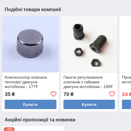
Подібні товари компанії
Компенсатор клапана
Гвинти регулювання
Прок
теплової двигуна
клапанів з гайками
мото
мотоблока - 177F
двигуна мотоблока - 188F
35
70
24
₴
₴
Купити
Купити
Акційні пропозиції та новинки
–4%