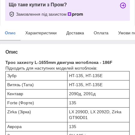
Що таке купити з Пром?
Замовлення під захистом
Опис
Характеристики
Доставка
Оплата
Умови п
Опис
Трос захисту L-1655mm двигуна мотоблока - 186F
Підходить для наступних моделей мотоблоків:
Зубр
HT-135, HT-135E
Витязь (Тата)
HT-135, HT-135E
Кентавр
2090д, 2091д
Forte (Форте)
135
Zirka (Зірка)
LX 2090D, LX 2092D, Zirka
GT90D01
Аврора
135