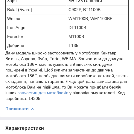
Зоря
SH-135 і аналоги
Bulat (Булат)
C902P, BT1100B
Weima
WM1100B, WM1100BE
Iron Angel
DT1100B
Forester
M1100B
Добриня
T135
Дану модель широко застосовують у мотоблоки Кентавр,
Витязь, Аврора, Зубр, Forte, WEIMA. Запчастини до двигуна
мотоблока 186F, має потужність в 9 кінських сил, дуже
поширені в Україні. Щоб купити запчастини до двигуна
мотоблока 186F, необхідно вивчити виробника деталей, якість
складання, наявність гарантії. Якщо цей дана запчастина для
мотоблока Вам не підійшла, то Ви можете придбати безліч
інших
запчастин для мотоблоків
у відповідному каталозі. Код
виробника: 14305
Приховати
Характеристики