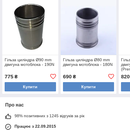
Гільза циліндра Ø90 mm
Гільза циліндра Ø80 mm
Гіль
двигуна мотоблока - 190N
двигуна мотоблока - 180N
двиг
(Pre
775
690
820
₴
₴
Купити
Купити
Про нас
98% позитивних з 1245 відгуків за рік
Працює з 22.09.2015