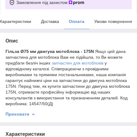
Замовлення під захистом
Характеристики
Доставка
Оплата
Умови повернення
Опис
Гільза Ø75 мм двигуна мотоблока - 175N
Якщо цей дана
запчастина для мотоблока Вам не підійшла, то Ви можете
придбати безліч інших
запчастин для мотоблоків
у
відповідному каталозі. Співпрацюючи з провідними
виробниками та прямими постачальниками, наша компанія
гарантує найнижчі ціни на запчастини до двигуна мотоблока
175N. Перед тим, як купити запчастини до двигуна мотоблока
175N, отримаєте професійну інформацію від наших
консультантів з використання та призначенням деталей. Код
виробника: 14547/50(Д)
Приховати
Характеристики