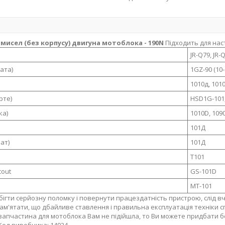
омисел (без корпусу) двигуна мотоблока - 190N
Підходить для нас
JR-Q79, JR-
ата)
1GZ-90 (10-
1010д, 1010
рте)
HSD1G-101,
ка)
1010D, 109
101Д
лат)
101Д
T101
out
GS-101D
MT-101
ігти серйозну поломку і повернути працездатність пристрою, слід в
ам'ятати, що дбайливе ставлення і правильна експлуатація техніки 
запчастина для мотоблока Вам не підійшла, то Ви можете придбати б