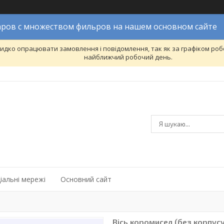
ров с множеством фильров на нашем основном сайте
дко опрацювати замовлення і повідомлення, так як за графіком робо
найближчий робочий день.
іальні мережі
Основний сайт
Вісь коромисел (без корпус