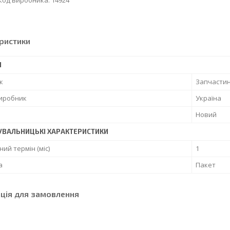
 Код виробника: 14924
ристики
І
к
Запчасти
виробник
Україна
Новий
УВАЛЬНИЦЬКІ ХАРАКТЕРИСТИКИ
ний термін (міс)
1
а
Пакет
ція для замовлення