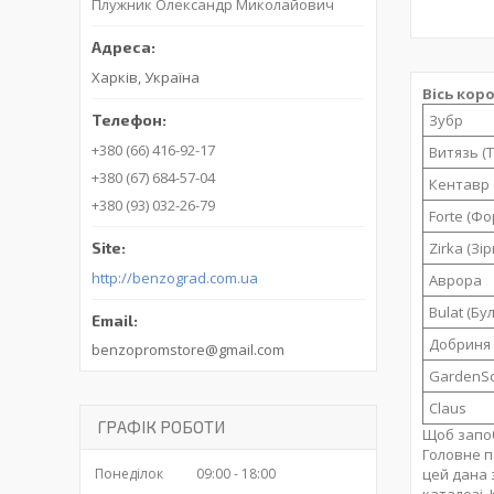
Плужник Олександр Миколайович
Харків, Україна
Вісь кор
Зубр
+380 (66) 416-92-17
Витязь (Т
+380 (67) 684-57-04
Кентавр
+380 (93) 032-26-79
Forte (Фо
Zirka (Зір
http://benzograd.com.ua
Аврора
Bulat (Бу
Добриня
benzopromstore@gmail.com
GardenSc
Claus
ГРАФІК РОБОТИ
Щоб запоб
Головне п
цей дана 
Понеділок
09:00
18:00