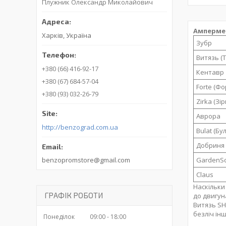
Плужник Олександр Миколайович
Ампермет
Харків, Україна
Зубр
Витязь (Т
+380 (66) 416-92-17
Кентавр
+380 (67) 684-57-04
Forte (Фо
+380 (93) 032-26-79
Zirka (Зір
Аврора
http://benzograd.com.ua
Bulat (Бу
Добриня
GardenSc
benzopromstore@gmail.com
Claus
Наскільки
ГРАФІК РОБОТИ
до двигун
Витязь SH
безліч ін
Понеділок
09:00
18:00