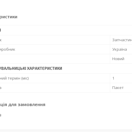
ристики
І
к
Запчасти
виробник
Україна
Новий
УВАЛЬНИЦЬКІ ХАРАКТЕРИСТИКИ
ний термін (міс)
1
а
Пакет
ція для замовлення
₴