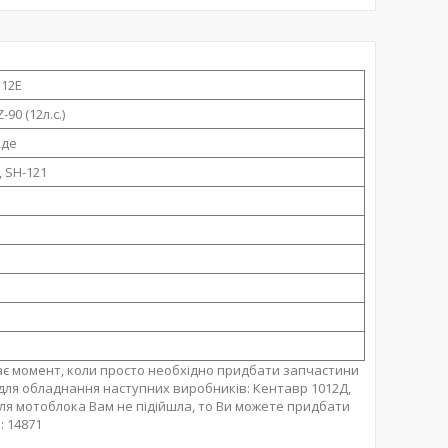
Q12E
-90 (12л.с.)
2де
 SH-121
тає момент, коли просто необхідно придбати запчастини
для обладнання наступних виробників: Кентавр 1012Д,
для мотоблока Вам не підійшла, то Ви можете придбати
: 14871