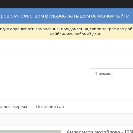
ров с множеством фильров на нашем основном сайте
дко опрацювати замовлення і повідомлення, так як за графіком робо
найближчий робочий день.
іальні мережі
Основний сайт
Амперметр мотоблока - 195