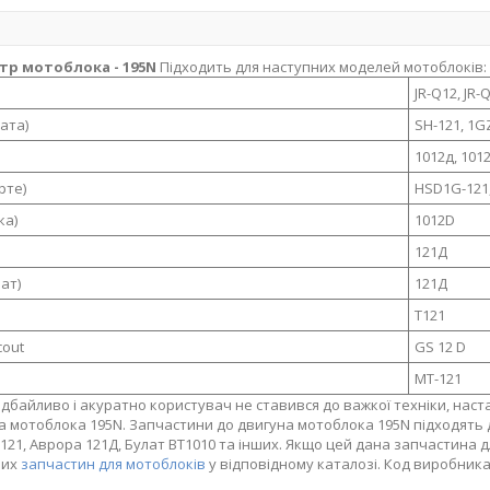
р мотоблока - 195N
Підходить для наступних моделей мотоблоків:
JR-Q12, JR-
ата)
SH-121, 1GZ
1012д, 101
рте)
HSD1G-121,
ка)
1012D
121Д
лат)
121Д
T121
out
GS 12 D
MT-121
 дбайливо і акуратно користувач не ставився до важкої техніки, нас
а мотоблока 195N. Запчастини до двигуна мотоблока 195N підходять 
121, Аврора 121Д, Булат ВТ1010 та інших. Якщо цей дана запчастина 
ших
запчастин для мотоблоків
у відповідному каталозі. Код виробника