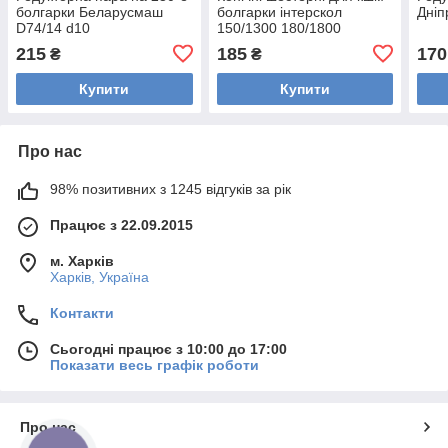
болгарки Беларусмаш
болгарки інтерскол
Дніп
D74/14 d10
150/1300 180/1800
редукторна пара на
215
185
170
₴
₴
болгарку конічка з
проріззю
Купити
Купити
Про нас
98% позитивних з 1245 відгуків за рік
Працює з 22.09.2015
м. Харків
Харків, Україна
Контакти
Сьогодні працює з 10:00 до 17:00
Показати весь графік роботи
Про нас