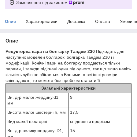
Замовлення під захистом
Опис
Характеристики
Доставка
Оплата
Умови п
Опис
Редукторна пара на болгарку Тандем 230
Підходить для
наступних моделей болгарок: болгарка Тандем 230 і її
модифікації. Конічні пари на болгарку продаються тільки
парами, і завжди підігнані один під одного, так що якщо навіть
кількість зубів не збігається з Вашими, а всі інші розміри
співпадають, то можете без проблем ставити її.
Загальні характеристики
Вн. д-р малої жердину.d1,
9
мм
Висота малої шестерні h, мм
17,5
Вид малої шестерні
спідниця з прорізом
Вн. д-р велику жердину. D1,
15
мм