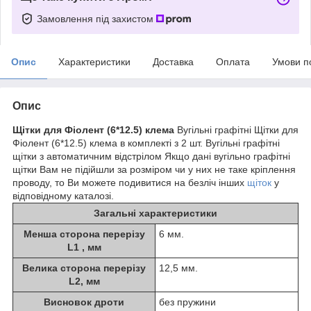
Замовлення під захистом
Опис
Характеристики
Доставка
Оплата
Умови п
Опис
Щітки для Фіолент (6*12.5) клема
Вугільні графітні Щітки для
Фіолент (6*12.5) клема в комплекті з 2 шт. Вугільні графітні
щітки з автоматичним відстрілом Якщо дані вугільно графітні
щітки Вам не підійшли за розміром чи у них не таке кріплення
проводу, то Ви можете подивитися на безліч інших
щіток
у
відповідному каталозі.
Загальні характеристики
Менша сторона перерізу
6 мм.
L1 , мм
Велика сторона перерізу
12,5 мм.
L2, мм
Висновок дроти
без пружини