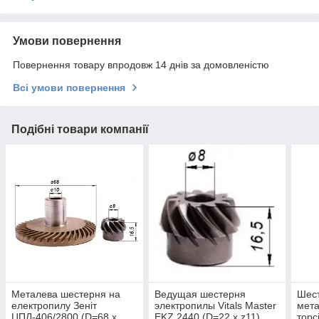
Умови повернення
Повернення товару впродовж 14 днів за домовленістю
Всі умови повернення
Подібні товари компанії
Металева шестерня на
Ведущая шестерня
Шес
електропилу Зеніт
электропилы Vitals Master
мета
ЦПЛ-406/2800 (D=68 x
EKZ 2440 (D=22 х z11)
торс