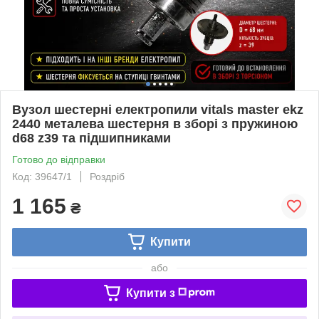
Вузол шестерні електропили vitals master ekz
2440 металева шестерня в зборі з пружиною
d68 z39 та підшипниками
Готово до відправки
Код: 39647/1
Роздріб
1 165
₴
Купити
або
Купити з