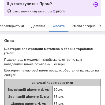
Що таке купити з Пром?
Замовлення під захистом
Характеристики
Доставка
Оплата
Умови повернення
Опис
Шестерня електропили металева в зборі з торсіоном
(D=68)
Підходить для моделей: китайська електропилка з
наведеними нижче розмірами шестерні.
Шестерня ланцюгової пилки передає обертання від якоря на
ланцюг.
загальні характеристики
Внутрішній діаметр d, мм
10мм.
Зовнішній діаметр D, мм
68 мм.
Ширина висота H, мм
37 мм.